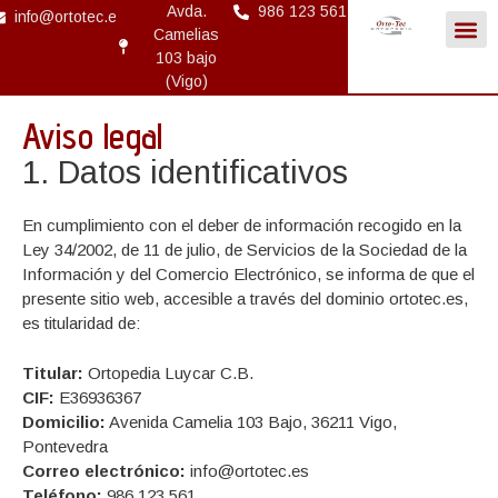
Avda.
986 123 561
info@ortotec.es
Camelias
103 bajo
(Vigo)
Aviso legal
1. Datos identificativos
En cumplimiento con el deber de información recogido en la
Ley 34/2002, de 11 de julio, de Servicios de la Sociedad de la
Información y del Comercio Electrónico, se informa de que el
presente sitio web, accesible a través del dominio ortotec.es,
es titularidad de:
Titular:
Ortopedia Luycar C.B.
CIF:
E36936367
Domicilio:
Avenida Camelia 103 Bajo, 36211 Vigo,
Pontevedra
Correo electrónico:
info@ortotec.es
Teléfono:
986 123 561